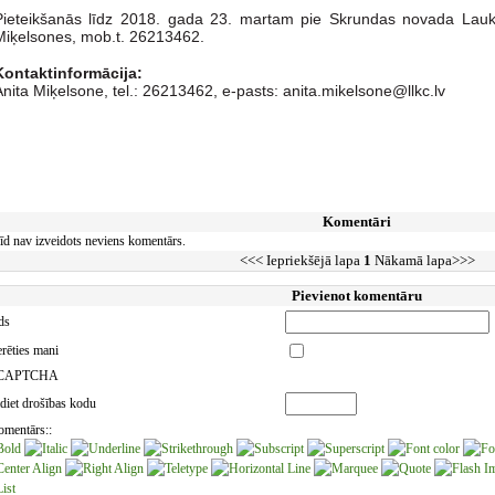
Pieteikšanās līdz 2018. gada 23. martam pie Skrundas novada Lauku 
Miķelsones, mob.t. 26213462.
Kontaktinformācija:
Anita Miķelsone, tel.: 26213462, e-pasts: anita.mikelsone@llkc.lv
Komentāri
īd nav izveidots neviens komentārs.
<<< Iepriekšējā lapa
1
Nākamā lapa>>>
Pievienot komentāru
ds
rēties mani
diet drošības kodu
omentārs::