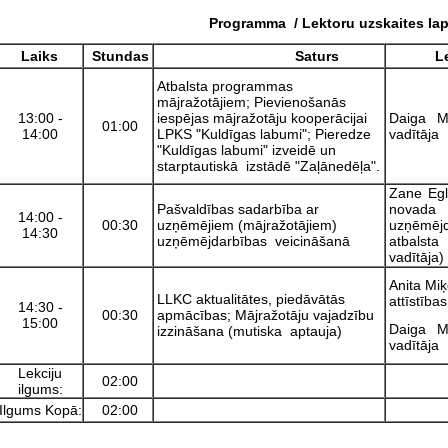
Programma / Lektoru uzskaites la
Laiks
Stundas
Saturs
L
Atbalsta programmas
mājražotājiem; Pievienošanās
13:00 -
iespējas mājražotāju kooperācijai
Daiga Me
01:00
14:00
LPKS "Kuldīgas labumi"; Pieredze
vadītāja
"Kuldīgas labumi" izveidē un
starptautiskā izstādē "Zaļānedēļa".
Zane Egl
Pašvaldības sadarbība ar
novada
14:00 -
00:30
uzņēmējiem (mājražotājiem)
uzņēmējd
14:30
uzņēmējdarbības veicināšanā
atbals
vadītāja)
Anita Mi
LLKC aktualitātes, piedāvātās
attīstība
14:30 -
00:30
apmācības; Mājražotāju vajadzību
15:00
Daiga Me
izzināšana (mutiska aptauja)
vadītāja
Lekciju
02:00
ilgums:
Ilgums Kopā:
02:00