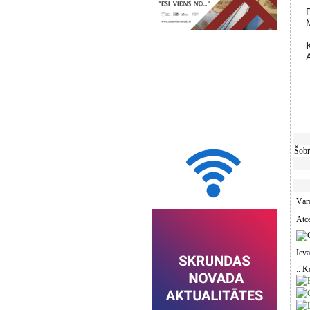
Šobr
Vār
Atce
Ieva
:: K