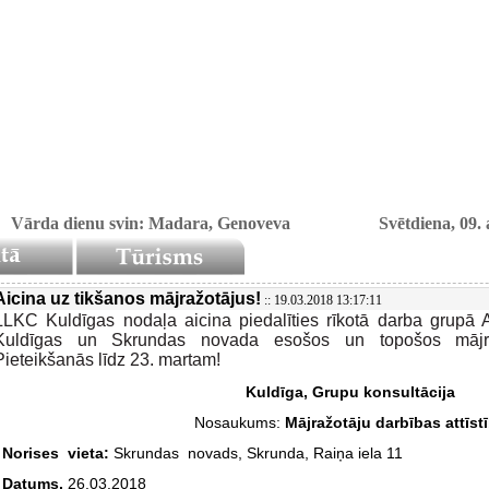
Vārda dienu svin: Madara, Genoveva
Svētdiena, 09. 
Aicina uz tikšanos mājražotājus!
:: 19.03.2018 13:17:11
LLKC Kuldīgas nodaļa aicina piedalīties rīkotā darba grupā 
Kuldīgas un Skrundas novada esošos un topošos mājra
Pieteikšanās līdz 23. martam!
Kuldīga, Grupu konsultācija
Nosaukums:
Mājražotāju darbības attīst
Norises vieta:
Skrundas novads, Skrunda, Raiņa iela 11
Datums.
26.03.2018