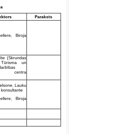
pa
ektors
Paraksts
llere, Biroja
īte (Skrundas
 Tūrisma un
arbības
ta centra
ķelsone, Lauku
s konsultante
llere, Biroja