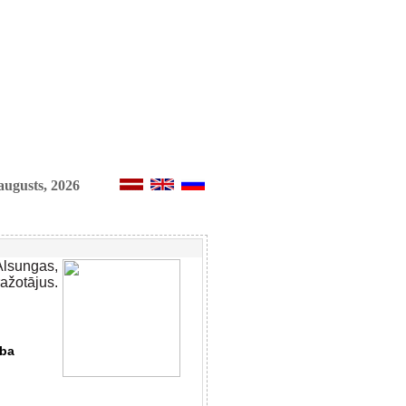
augusts, 2026
Alsungas,
žotājus.
ība