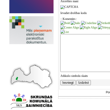
Atcerēties mani
Ievadiet drošības kodu
:: Komentārs::
Atlikušo simbolu skaits
Po