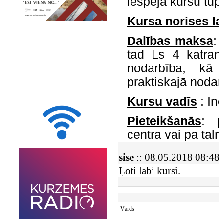
iespēja kursu tupi
Kursa norises l
Dalības maksa
:
tad Ls 4 katram
nodarbība, kā
praktiskajā noda
Kursu vadīs
: I
Pieteikšanās
: 
centrā vai pa tā
sise
:: 08.05.2018 08:4
Ļoti labi kursi.
Vārds