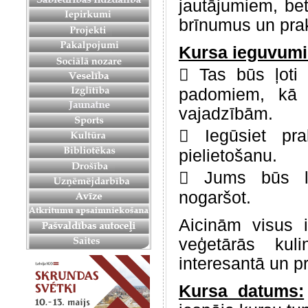
jautājumiem, bet
brīnumus un prak
Kursa ieguvumi
 Tas būs ļoti 
padomiem, kā 
vajadzībām.
 Iegūsiet pra
pielietošanu.
 Jums būs li
nogaršot.
Aicinām visus i
veģetārās kul
interesantā un p
Kursa datums: