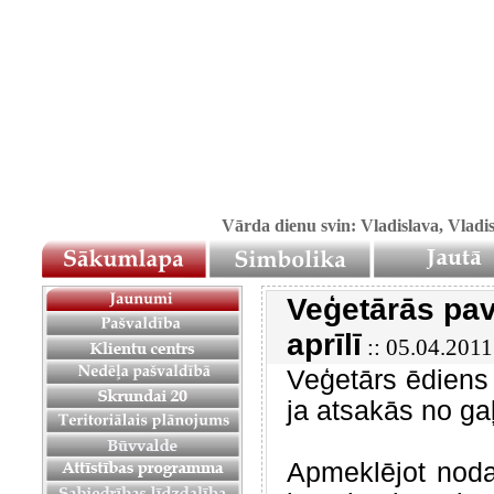
Vārda dienu svin: Vladislava, Vladi
Veģetārās pav
aprīlī
:: 05.04.2011
Veģetārs ēdiens 
ja atsakās no ga
Apmeklējot nodar