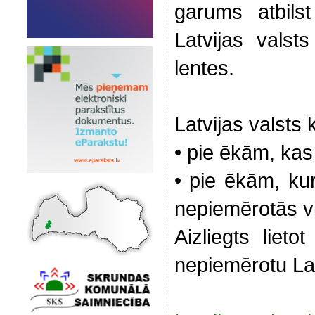
garums atbils
Latvijas vals
lentes.
Latvijas valsts
• pie ēkām, kas 
• pie ēkām, kur
nepiemērotās vi
Aizliegts lieto
nepiemērotu Lat