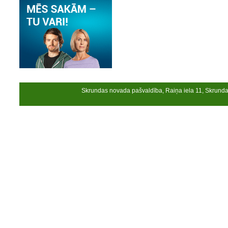
Skrundas novada pašvaldība, Raiņa iela 11, Skrund