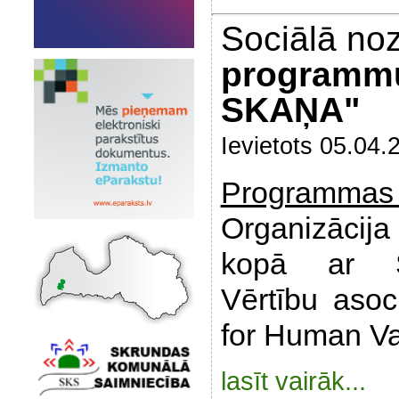
Sociālā no
programmu
SKAŅA"
Ievietots 05.04.
Programmas o
Organizācija
kopā ar Sta
Vērtību asoci
for Human Va
lasīt vairāk...