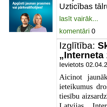
Uzticības tāl
lasīt vairāk...
komentāri
0
Izglītība:
Sk
„Interneta
Ievietots 02.04.
Aicinot jaunā
ieteikumus droš
tiesību aizsard
Latvijas Inte