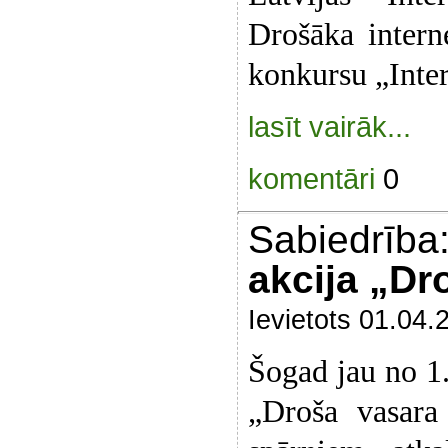
Drošāka intern
konkursu „Inter
lasīt vairāk...
komentāri
0
Sabiedrība
akcija „Dr
Ievietots 01.04.
Šogad jau no 1.
„Droša vasara