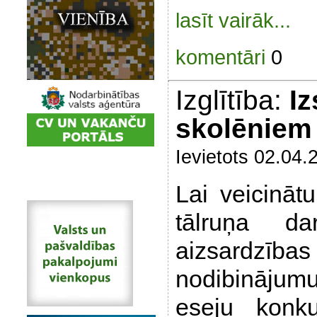
lasīt vairāk...
komentāri
0
Izglītība:
Iz
skolēniem 
Ievietots 02.04.
Lai veicināt
tālruņa da
aizsardzības
nodibinājum
eseju konk