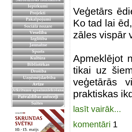
Veģetārs ēdi
Ko tad lai ēd
zāles vispār
Apmeklējot n
tikai uz šie
veģetārās v
praktiskas ikd
lasīt vairāk...
komentāri
1