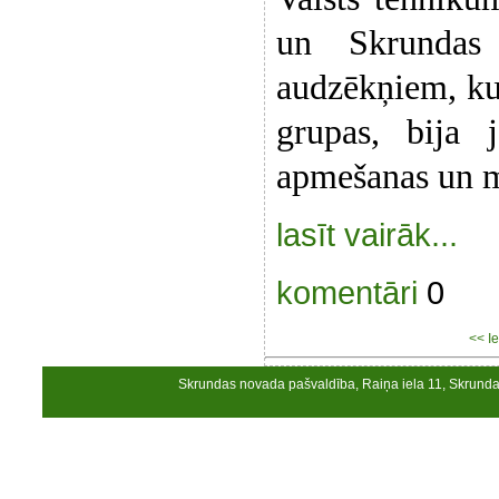
un Skrundas 
audzēkņiem, ku
grupas, bija 
apmešanas un m
lasīt vairāk...
komentāri
0
<< Ie
Skrundas novada pašvaldība, Raiņa iela 11, Skrund