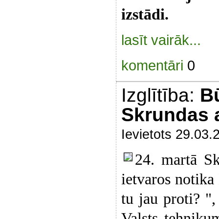
izstādi.
lasīt vairāk...
komentāri
0
Izglītība:
B
Skrundas 
Ievietots 29.03.
24. martā Sk
ietvaros notik
tu jau proti? "
Valsts tehniku