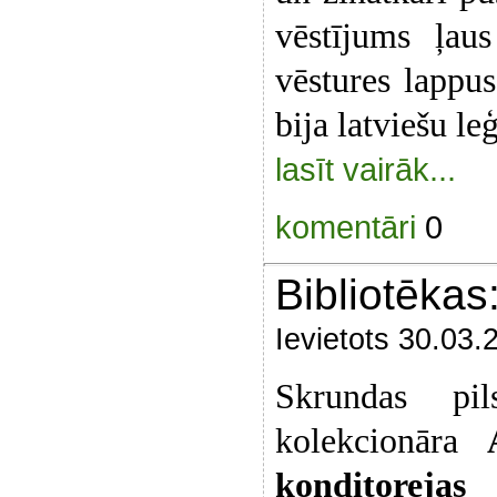
vēstījums ļau
vēstures lappu
bija latviešu le
lasīt vairāk...
komentāri
0
Bibliotēkas
Ievietots 30.03.
Skrundas pil
kolekcionāra
konditorejas