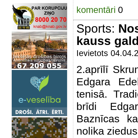
komentāri
0
Sports:
Nos
kauss gald
Ievietots 04.04.
2.aprīlī Skru
Edgara Edel
tenisā. Trad
brīdi Edga
Baznīcas ka
nolika ziedus