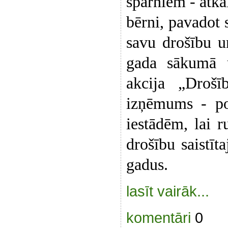
spārniem - atk
bērni, pavadot 
savu drošību u
gada sākumā 
akcija „Drošī
izņēmums - pol
iestādēm, lai 
drošību saistīt
gadus.
lasīt vairāk...
komentāri
0