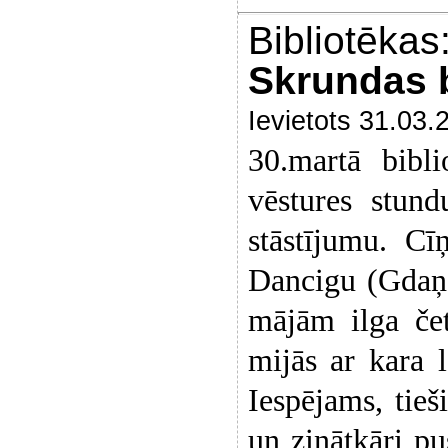
Bibliotēkas
Skrundas b
Ievietots 31.03.
30.martā bibli
vēstures stun
stāstījumu. Cī
Dancigu (Gdaņs
mājām ilga čet
mijās ar kara 
Iespējams, tieš
un zinātkāri p