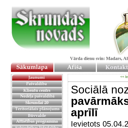
Vārda dienu svin: Madars, Alf
<< Ie
Sociālā no
pavārmāksl
aprīlī
Ievietots 05.04.